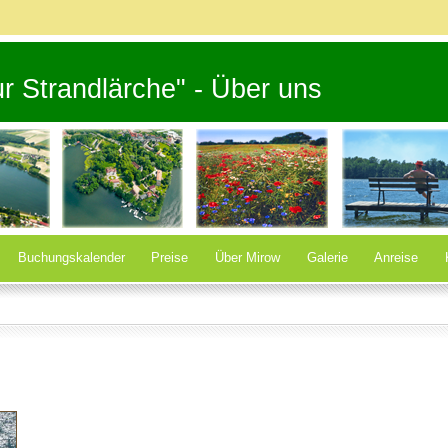
r Strandlärche" - Über uns
Buchungskalender
Preise
Über Mirow
Galerie
Anreise